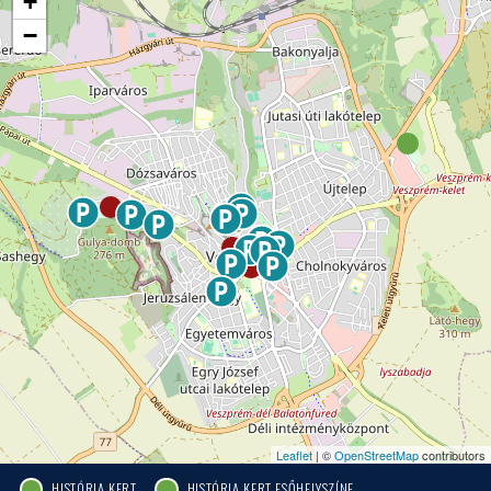
+
−
Leaflet
| ©
OpenStreetMap
contributors
HISTÓRIA KERT
HISTÓRIA KERT ESŐHELYSZÍNE