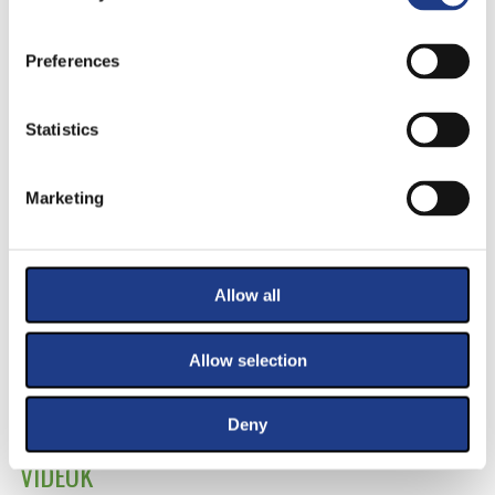
Preferences
Statistics
GREGORY PORTER
OMARA PORTUONDO & DIEGO
2016. július 14.
2016. július 13.
EL CIGALA
Marketing
Allow all
Allow selection
Deny
VIDEÓK