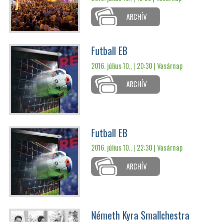
ARCHÍV
Futball EB
2016. július 10., | 20:30 |
Vasárnap
ARCHÍV
Futball EB
2016. július 10., | 22:30 |
Vasárnap
ARCHÍV
Németh Kyra Smallchestra