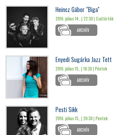
Heincz Gábor "Biga"
2016. július 14., | 22:30 |
Csütörtök
ARCHÍV
Enyedi Sugárka Jazz Tett
2016. július 15., | 18:30 |
Péntek
ARCHÍV
Pesti Sikk
2016. július 15., | 20:30 |
Péntek
ARCHÍV