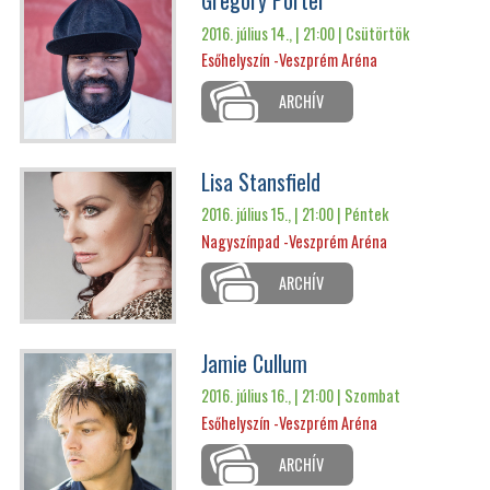
Gregory Porter
2016. július 14., | 21:00 |
Csütörtök
Esőhelyszín -Veszprém Aréna
ARCHÍV
Lisa Stansfield
2016. július 15., | 21:00 |
Péntek
Nagyszínpad -Veszprém Aréna
ARCHÍV
Jamie Cullum
2016. július 16., | 21:00 |
Szombat
Esőhelyszín -Veszprém Aréna
ARCHÍV