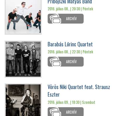
Pribojszki Mátyás Band
2016. július 08., | 20:30 |
Péntek
ARCHÍV
Barabás Lőrinc Quartet
2016. július 08., | 22:30 |
Péntek
ARCHÍV
Vörös Niki Quartet feat. Strausz
Eszter
2016. július 09., | 18:30 |
Szombat
ARCHÍV