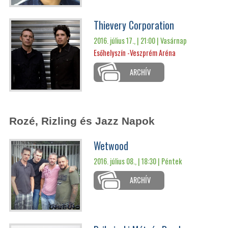
Thievery Corporation
2016. július 17., | 21:00 |
Vasárnap
Esőhelyszín -Veszprém Aréna
ARCHÍV
Rozé, Rizling és Jazz Napok
Wetwood
2016. július 08., | 18:30 |
Péntek
ARCHÍV