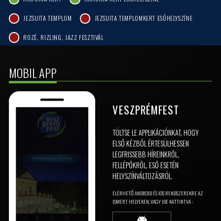
JEZSUITA TEMPLOM
JEZSUITA TEMPLOMKERT ESŐHELYSZÍNE
ROZÉ, RIZLING, JAZZ FESZTIVÁL
MOBIL APP
VESZPRÉMFEST
TÖLTSE LE APPLIKÁCIÓNKAT, HOGY
ELSŐ KÉZBŐL ÉRTESÜLHESSEN
LEGFRISSEBB HÍREINKRŐL,
FELLÉPŐKRŐL, ESŐ ESETÉN
HELYSZÍNVÁLTOZÁSRÓL.
ELÉRHETŐ ANDROID ÉS IOS RENDSZEREKRE AZ
ISMERT HELYEKEN, VAGY IDE KATTINTVA :