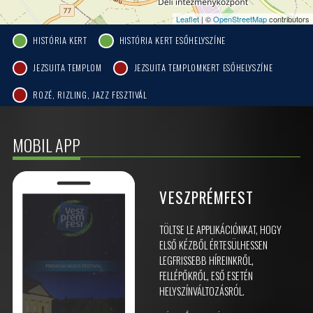
Leaflet
| ©
OpenStreetMap
contributors
HISTÓRIA KERT
HISTÓRIA KERT ESŐHELYSZÍNE
JEZSUITA TEMPLOM
JEZSUITA TEMPLOMKERT ESŐHELYSZÍNE
ROZÉ, RIZLING, JAZZ FESZTIVÁL
MOBIL APP
VESZPRÉMFEST
TÖLTSE LE APPLIKÁCIÓNKAT, HOGY
ELSŐ KÉZBŐL ÉRTESÜLHESSEN
LEGFRISSEBB HÍREINKRŐL,
FELLÉPŐKRŐL, ESŐ ESETÉN
HELYSZÍNVÁLTOZÁSRÓL.