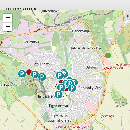
HELYSZÍNEK
+
−