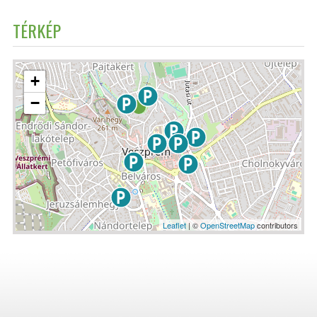
TÉRKÉP
+
−
Leaflet
| ©
OpenStreetMap
contributors