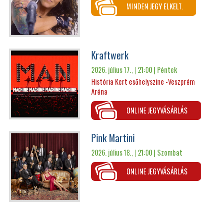
MINDEN JEGY ELKELT.
Kraftwerk
2026. július 17., | 21:00 |
Péntek
História Kert esőhelyszíne -Veszprém
Aréna
ONLINE JEGYVÁSÁRLÁS
Pink Martini
2026. július 18., | 21:00 |
Szombat
ONLINE JEGYVÁSÁRLÁS