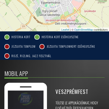
Leaflet
| ©
OpenStreetMap
contributors
HISTÓRIA KERT
HISTÓRIA KERT ESŐHELYSZÍNE
JEZSUITA TEMPLOM
JEZSUITA TEMPLOMKERT ESŐHELYSZÍNE
ROZÉ, RIZLING, JAZZ FESZTIVÁL
MOBIL APP
VESZPRÉMFEST
TÖLTSE LE APPLIKÁCIÓNKAT, HOGY
ELSŐ KÉZBŐL ÉRTESÜLHESSEN