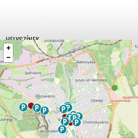
HELYSZÍNEK
+
−