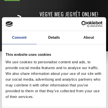
VEGYE MEG JEGYÉT
ONLINE!
VÁLTSA MEG JEGYÉT ONLINE, BANKKÁRTYÁS
FIZETÉSSEL!
Consent
Details
About
A JEGYVÁSÁRLÁSI INFORMÁCIÓKAT ITT TALÁLJA.
This website uses cookies
FŐTÁMOGATÓNK
We use cookies to personalise content and ads, to
provide social media features and to analyse our traffic.
We also share information about your use of our site with
our social media, advertising and analytics partners who
may combine it with other information that you’ve
provided to them or that they’ve collected from your use
of their services.