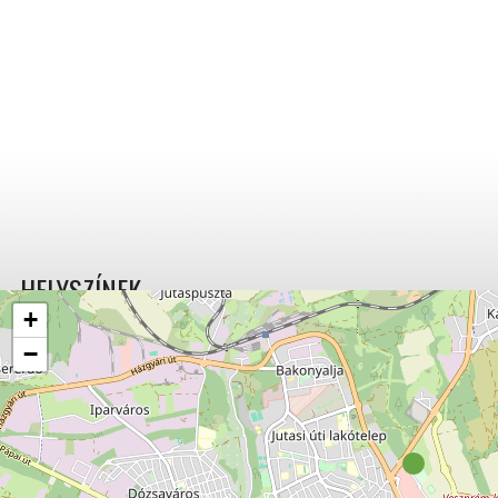
HELYSZÍNEK
+
−