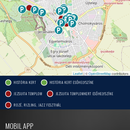
Leaflet
| ©
OpenStreetMap
contributors
HISTÓRIA KERT
HISTÓRIA KERT ESŐHELYSZÍNE
JEZSUITA TEMPLOM
JEZSUITA TEMPLOMKERT ESŐHELYSZÍNE
ROZÉ, RIZLING, JAZZ FESZTIVÁL
MOBIL APP