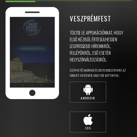
VESZPRÉMFEST
TÖLTSE LE APPLIKÁCIÓNKAT, HOGY
ELSŐ KÉZBŐL ÉRTESÜLHESSEN
LEGFRISSEBB HÍREINKRŐL,
FELLÉPŐKRŐL, ESŐ ESETÉN
HELYSZÍNVÁLTOZÁSRÓL.
ELÉRHETŐ ANDROID ÉS IOS RENDSZEREKRE AZ
ISMERT HELYEKEN, VAGY IDE KATTINTVA :
ANDROID
IOS