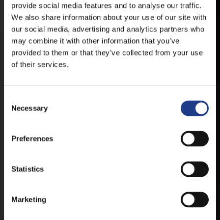
ELÉRHETŐ ANDROID ÉS IOS RENDSZEREKRE AZ
provide social media features and to analyse our traffic.
ISMERT HELYEKEN, VAGY IDE KATTINTVA :
We also share information about your use of our site with
our social media, advertising and analytics partners who
may combine it with other information that you’ve
ANDROID
provided to them or that they’ve collected from your use
of their services.
IOS
Consent Selection
Necessary
Preferences
JEGYEK
Statistics
Marketing
VEGYE MEG JEGYÉT
ONLINE!