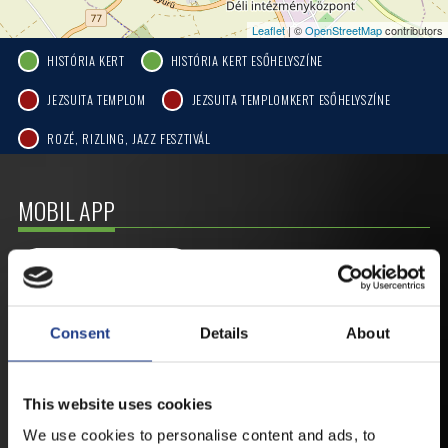
Leaflet
| ©
OpenStreetMap
contributors
HISTÓRIA KERT
HISTÓRIA KERT ESŐHELYSZÍNE
JEZSUITA TEMPLOM
JEZSUITA TEMPLOMKERT ESŐHELYSZÍNE
ROZÉ, RIZLING, JAZZ FESZTIVÁL
MOBIL APP
VESZPRÉMFEST
TÖLTSE LE APPLIKÁCIÓNKAT, HOGY
Consent
Details
About
ELSŐ KÉZBŐL ÉRTESÜLHESSEN
LEGFRISSEBB HÍREINKRŐL,
FELLÉPŐKRŐL, ESŐ ESETÉN
This website uses cookies
HELYSZÍNVÁLTOZÁSRÓL.
We use cookies to personalise content and ads, to