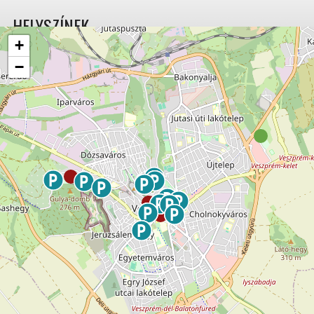
HELYSZÍNEK
+
−