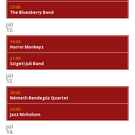
23:00
The Bluesberry Band
júl
12.
19:00
Horror Monkeyz
21:00
Szigeti Juli Band
júl
13.
20:00
Németh Bendegúz Quartet
22:00
Jazz Nicholson
júl
14.