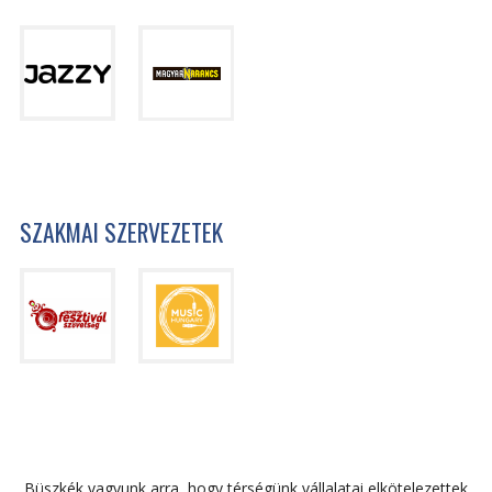
SZAKMAI SZERVEZETEK
Büszkék vagyunk arra, hogy térségünk vállalatai elkötelezettek