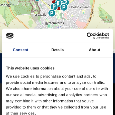
Consent
Details
About
Leaflet
| ©
OpenStreetMap
contributors
HISTÓRIA KERT
HISTÓRIA KERT ESŐHELYSZÍNE
This website uses cookies
JEZSUITA TEMPLOM
JEZSUITA TEMPLOMKERT ESŐHELYSZÍNE
We use cookies to personalise content and ads, to
ROZÉ, RIZLING, JAZZ FESZTIVÁL
provide social media features and to analyse our traffic.
We also share information about your use of our site with
our social media, advertising and analytics partners who
MOBIL APP
may combine it with other information that you’ve
provided to them or that they’ve collected from your use
of their services.