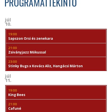
PROGRAMÁTTEKINTŐ
júl
10.
19:00
Sapszon Orsi és zenekara
21:00
Zsiványjazz Mókussal
23:00
Stinky Bugs x Kovács Aliz, Hangácsi Márton
júl
11.
19:00
King Bees
21:00
Cafuné