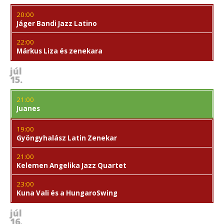
20:00
Jáger Bandi Jazz Latino
22:00
Márkus Liza és zenekara
júl
15.
21:00
Juanes
19:00
Gyöngyhalász Latin Zenekar
21:00
Kelemen Angelika Jazz Quartet
23:00
Kuna Vali és a HungaroSwing
júl
16.