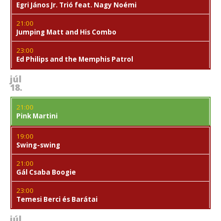
Egri János Jr. Trió feat. Nagy Noémi
21:00
Jumping Matt and His Combo
23:00
Ed Philips and the Memphis Patrol
júl
18.
21:00
Pink Martini
19:00
Swing-swing
21:00
Gál Csaba Boogie
23:00
Temesi Berci és Barátai
júl