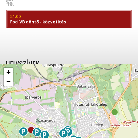
19.
21:00
Foci VB döntő - közvetítés
HELYSZÍNEK
+
−