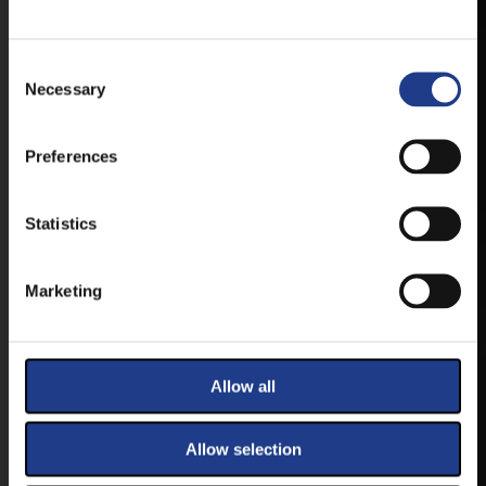
VESZPRÉMFEST
TÖLTSE LE APPLIKÁCIÓNKAT, HOGY
Consent Selection
ELSŐ KÉZBŐL ÉRTESÜLHESSEN
Necessary
LEGFRISSEBB HÍREINKRŐL,
FELLÉPŐKRŐL, ESŐ ESETÉN
HELYSZÍNVÁLTOZÁSRÓL.
Preferences
ELÉRHETŐ ANDROID ÉS IOS RENDSZEREKRE AZ
ISMERT HELYEKEN, VAGY IDE KATTINTVA :
Statistics
Marketing
ANDROID
Allow all
IOS
Allow selection