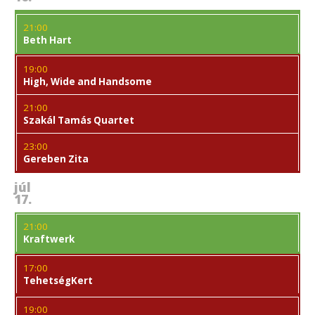
21:00
Beth Hart
19:00
High, Wide and Handsome
21:00
Szakál Tamás Quartet
23:00
Gereben Zita
júl
17.
21:00
Kraftwerk
17:00
TehetségKert
19:00