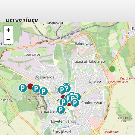
HELYSZÍNEK
+
−