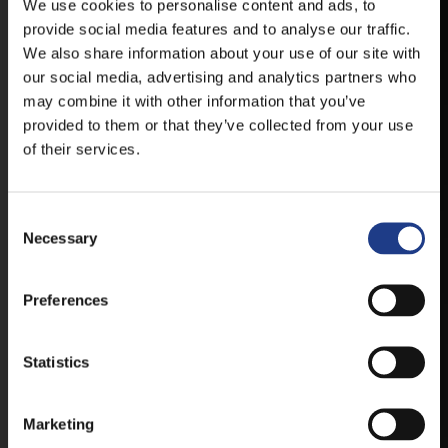
HELYSZÍNVÁLTOZÁSRÓL.
We use cookies to personalise content and ads, to
provide social media features and to analyse our traffic.
ELÉRHETŐ ANDROID ÉS IOS RENDSZEREKRE AZ
We also share information about your use of our site with
ISMERT HELYEKEN, VAGY IDE KATTINTVA :
our social media, advertising and analytics partners who
may combine it with other information that you’ve
provided to them or that they’ve collected from your use
ANDROID
of their services.
Consent Selection
IOS
Necessary
Preferences
Statistics
JEGYEK
Marketing