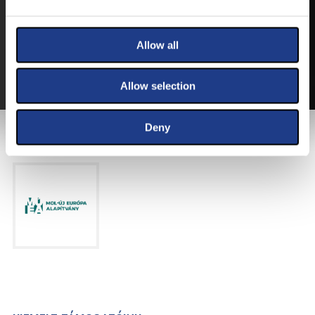
VEGYE MEG JEGYÉT
ONLINE!
VÁLTSA MEG JEGYÉT ONLINE, BANKKÁRTYÁS
Allow all
FIZETÉSSEL!
A JEGYVÁSÁRLÁSI INFORMÁCIÓKAT ITT TALÁLJA.
Allow selection
Deny
FŐTÁMOGATÓNK