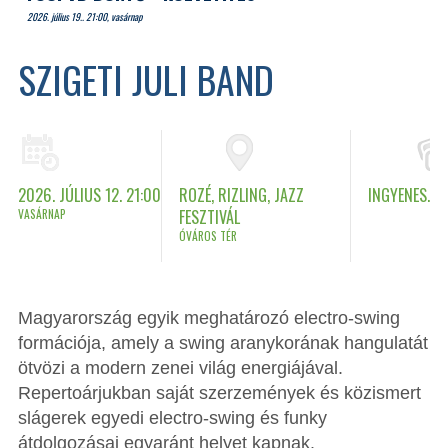
2026. július 19.. 21:00, vasárnap
SZIGETI JULI BAND
2026. JÚLIUS 12. 21:00
ROZÉ, RIZLING, JAZZ
INGYENES.
VASÁRNAP
FESZTIVÁL
ÓVÁROS TÉR
Magyarország egyik meghatározó electro-swing
formációja, amely a swing aranykorának hangulatát
ötvözi a modern zenei világ energiájával.
Repertoárjukban saját szerzemények és közismert
slágerek egyedi electro-swing és funky
átdolgozásai egyaránt helyet kapnak.