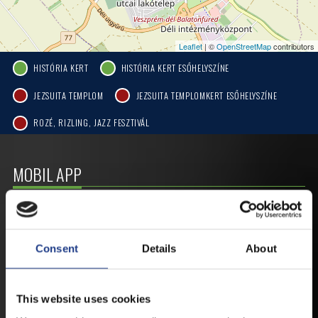
Leaflet
| ©
OpenStreetMap
contributors
HISTÓRIA KERT
HISTÓRIA KERT ESŐHELYSZÍNE
JEZSUITA TEMPLOM
JEZSUITA TEMPLOMKERT ESŐHELYSZÍNE
ROZÉ, RIZLING, JAZZ FESZTIVÁL
MOBIL APP
VESZPRÉMFEST
Consent
Details
About
TÖLTSE LE APPLIKÁCIÓNKAT, HOGY
ELSŐ KÉZBŐL ÉRTESÜLHESSEN
LEGFRISSEBB HÍREINKRŐL,
This website uses cookies
FELLÉPŐKRŐL, ESŐ ESETÉN