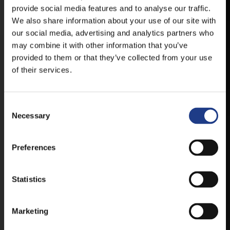
ELÉRHETŐ ANDROID ÉS IOS RENDSZEREKRE AZ
provide social media features and to analyse our traffic.
ISMERT HELYEKEN, VAGY IDE KATTINTVA :
We also share information about your use of our site with
our social media, advertising and analytics partners who
may combine it with other information that you’ve
ANDROID
provided to them or that they’ve collected from your use
of their services.
IOS
Consent Selection
Necessary
Preferences
JEGYEK
Statistics
Marketing
VEGYE MEG JEGYÉT
ONLINE!