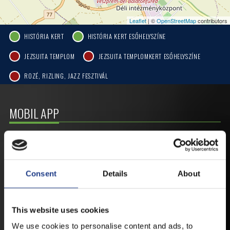
Leaflet
| ©
OpenStreetMap
contributors
HISTÓRIA KERT
HISTÓRIA KERT ESŐHELYSZÍNE
JEZSUITA TEMPLOM
JEZSUITA TEMPLOMKERT ESŐHELYSZÍNE
ROZÉ, RIZLING, JAZZ FESZTIVÁL
MOBIL APP
VESZPRÉMFEST
Consent
Details
About
TÖLTSE LE APPLIKÁCIÓNKAT, HOGY
ELSŐ KÉZBŐL ÉRTESÜLHESSEN
LEGFRISSEBB HÍREINKRŐL,
FELLÉPŐKRŐL, ESŐ ESETÉN
This website uses cookies
HELYSZÍNVÁLTOZÁSRÓL.
We use cookies to personalise content and ads, to