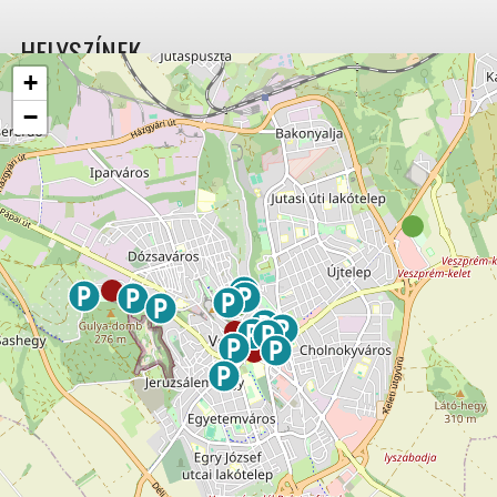
HELYSZÍNEK
+
−