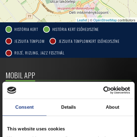
Leaflet
| ©
OpenStreetMap
contributors
HISTÓRIA KERT
HISTÓRIA KERT ESŐHELYSZÍNE
JEZSUITA TEMPLOM
JEZSUITA TEMPLOMKERT ESŐHELYSZÍNE
ROZÉ, RIZLING, JAZZ FESZTIVÁL
MOBIL APP
VESZPRÉMFEST
Consent
Details
About
TÖLTSE LE APPLIKÁCIÓNKAT, HOGY
ELSŐ KÉZBŐL ÉRTESÜLHESSEN
LEGFRISSEBB HÍREINKRŐL,
This website uses cookies
FELLÉPŐKRŐL, ESŐ ESETÉN