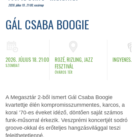
2026. július 19.. 21:00, vasárnap
GÁL CSABA BOOGIE
2026. JÚLIUS 18. 21:00
ROZÉ, RIZLING, JAZZ
INGYENES.
SZOMBAT
FESZTIVÁL
ÓVÁROS TÉR
A Megasztár 2-ből ismert Gál Csaba Boogie
kvartettje élén kompromisszummentes, karcos, a
korai ’70-es éveket idéző, döntően saját számos
funk-műsorral érkezik. Veszprémi koncertjét sodró
groove-okkal és erőteljes hangzásvilággal teszi
felejthetetlenné.