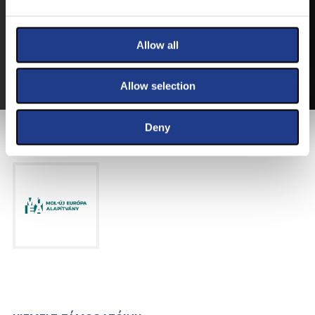
VEGYE MEG JEGYÉT
ONLINE!
VÁLTSA MEG JEGYÉT ONLINE, BANKKÁRTYÁS
Allow all
FIZETÉSSEL!
A JEGYVÁSÁRLÁSI INFORMÁCIÓKAT ITT TALÁLJA.
Allow selection
Deny
FŐTÁMOGATÓNK