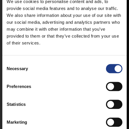
HELYSZÍNVÁLTOZÁSRÓL.
We use cookies to personalise content and ads, to
provide social media features and to analyse our traffic.
ELÉRHETŐ ANDROID ÉS IOS RENDSZEREKRE AZ
We also share information about your use of our site with
ISMERT HELYEKEN, VAGY IDE KATTINTVA :
our social media, advertising and analytics partners who
may combine it with other information that you’ve
provided to them or that they’ve collected from your use
ANDROID
of their services.
Consent Selection
IOS
Necessary
Preferences
Statistics
JEGYEK
Marketing