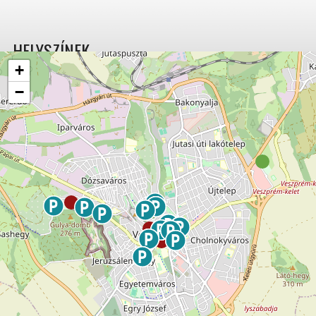
HELYSZÍNEK
+
−